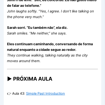
John ri de leve. “Sim, eu concordo. Eu não gosto muito
de falar ao telefone.”
John laughs softly. “Yes, I agree. I don’t like talking on
the phone very much.”
Sarah sorri. “Eu também não”, ela diz.
Sarah smiles. “Me neither,” she says.
Eles continuam caminhando, conversando de forma
natural enquanto a cidade segue ao redor.
They continue walking, talking naturally as the city
moves around them.
▶️ PRÓXIMA AULA
👉 Aula 43:
Simple Past Introduction