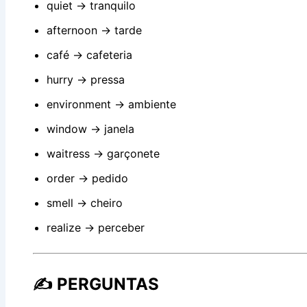
quiet → tranquilo
afternoon → tarde
café → cafeteria
hurry → pressa
environment → ambiente
window → janela
waitress → garçonete
order → pedido
smell → cheiro
realize → perceber
✍️ PERGUNTAS