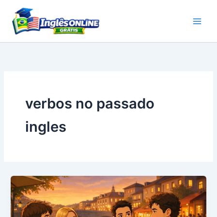
Ir
para
o
conteúdo
verbos no passado
ingles